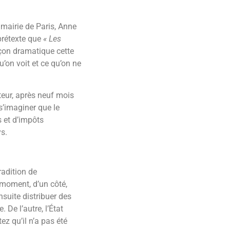
 mairie de Paris, Anne
 prétexte que
« Les
çon dramatique cette
qu’on voit et ce qu’on ne
teur, après neuf mois
s’imaginer que le
s et d’impôts
s.
radition de
moment, d’un côté,
suite distribuer des
 De l’autre, l’État
tez qu’il n’a pas été