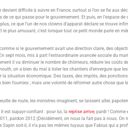
devient difficile à suivre en France, surtout si l’on se fie aux d
 de ce qui passe pour le gouvernement. Et puis, en l’espace de 
plus, ce que l’un de nos clowns d’apparat déclare se trouve infirm
Et le plus amusant, c’est lorsque tout ce petit monde parle en m
s comme si le gouvernement avait une direction claire, des objectif
 En sept mois, mis à part l’extraordinaire avancée sociale du m
ment il va diminuer le nombre de chômeurs, réduire les coûts de
outh, on a bien du mal à lister les chantiers d’envergure que les
 la situation économique. Des taxes, des impôts, des ponctions 
 bien fournies ; mais une volonté de réformer autre chose que le
uille de route, les ministres imaginent, se laissent aller, papoten
l est supayr-confiant : pour lui, la
reprise arrive
, pardi ! Comme 
011, pardon 2012 (Décidément, on nous la fait pas à nous. On 
e Sapin soit-il, il n’a pas les mêmes tuyaux que Fabius qui a pro