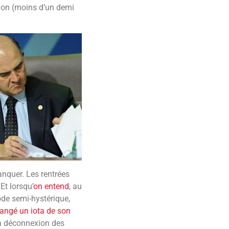
hon (moins d’un demi
anquer. Les rentrées
Et lorsqu’
on entend
, au
ode semi-hystérique,
hangé un iota de son
la déconnexion des