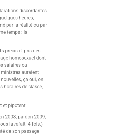
éclarations discordantes
quelques heures,
é par la réalité ou par
ême temps : la
s précis et pris des
ariage homosexuel dont
s salaires ou
 ministres auraient
nouvelles, ça oui, on
s horaires de classe,
t et pipotent.
en 2008, pardon 2009,
nous la
re
fait. 4 fois.)
fité de son passage