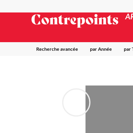
A
Recherche avancée
par Année
par