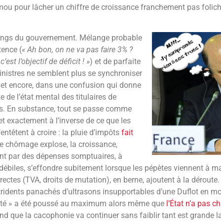
mou pour lâcher un chiffre de croissance franchement pas folic
angs du gouvernement. Mélange probable
tence (
« Ah bon, on ne va pas faire 3% ?
’est l’objectif de déficit ! »
) et de parfaite
inistres ne semblent plus se synchroniser
 et encore, dans une confusion qui donne
de l’état mental des titulaires de
s. En substance, tout se passe comme
 et exactement à l’inverse de ce que les
entêtent à croire : la pluie d’impôts
fait
 le chômage explose, la croissance,
ent par des dépenses somptuaires, à
 débiles, s’effondre subitement lorsque les pépètes viennent à m
irectes (TVA, droits de mutation), en berne, ajoutent à la déroute. 
 stridents panachés d’ultrasons insupportables d’une Duflot en m
rité » a été poussé au maximum alors même que
l’État n’a pas c
nd que la cacophonie va continuer sans faiblir tant est grande 