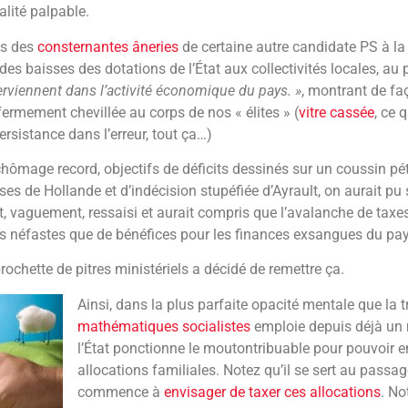
alité palpable.
as des
consternantes âneries
de certaine autre candidate PS à la
 des baisses des dotations de l’État aux collectivités locales, au
interviennent dans l’activité économique du pays. »
, montrant de fa
ermement chevillée au corps de nos « élites » (
vitre cassée
, ce 
ersistance dans l’erreur, tout ça…)
hômage record, objectifs de déficits dessinés sur un coussin pé
es de Hollande et d’indécision stupéfiée d’Ayrault, on aurait pu 
, vaguement, ressaisi et aurait compris que l’avalanche de taxe
ts néfastes que de bénéfices pour les finances exsangues du pay
brochette de pitres ministériels a décidé de remettre ça.
Ainsi, dans la plus parfaite opacité mentale que la t
mathématiques socialistes
emploie depuis déjà un 
l’État ponctionne le moutontribuable pour pouvoir en
allocations familiales. Notez qu’il se sert au passage.
commence à
envisager de taxer ces allocations
. No