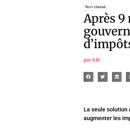
Non classé
Après 9 
gouvern
d’impôt
par
h16
La seule solution
augmenter les imp