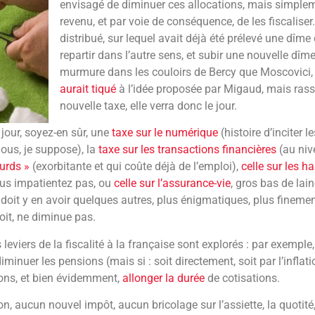
envisagé de diminuer ces allocations, mais simplem
revenu, et par voie de conséquence, de les fiscaliser.
distribué, sur lequel avait déjà été prélevé une dîm
repartir dans l’autre sens, et subir une nouvelle dîme.
murmure dans les couloirs de Bercy que Moscovici, 
aurait tiqué
à l’idée proposée par Migaud, mais rass
nouvelle taxe, elle verra donc le jour.
jour, soyez-en sûr, une
taxe sur le numérique
(histoire d’inciter 
nous, je suppose), la
taxe sur les transactions financières
(au niv
ourds »
(exorbitante et qui coûte déjà de l’emploi),
celle sur les h
ous impatientez pas, ou
celle sur l’assurance-vie
, gros bas de lai
 Il doit y en avoir quelques autres, plus énigmatiques, plus finemen
it, ne diminue pas.
leviers de la fiscalité à la française sont explorés : par exemple, 
inuer les pensions (mais si : soit directement, soit par l’inflatio
ons, et bien évidemment,
allonger la durée
de cotisations.
n, aucun nouvel impôt, aucun bricolage sur l’assiette, la quotité