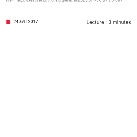
href="http://creativecommons.org/licenses/by/2.0/">CC BY 2.0</a>
24 avril 2017
Lecture :
3
minutes