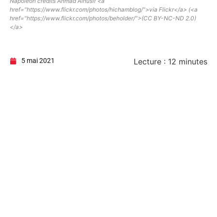
Napoléon credits Ahmad Alnusif <a
href="https://www.flickr.com/photos/hichamblog/">via Flickr</a> (<a
href="https://www.flickr.com/photos/beholder/">(CC BY-NC-ND 2.0)
</a>
5 mai 2021
Lecture :
12
minutes