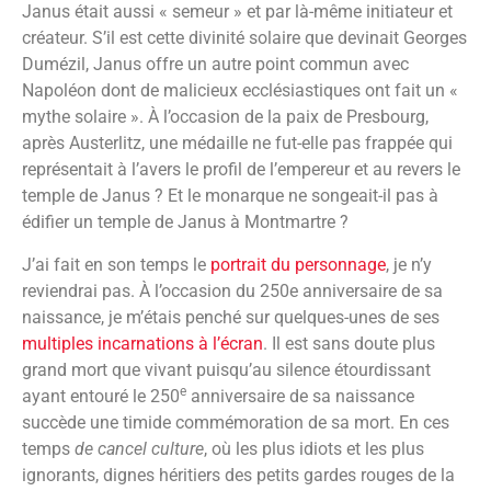
Janus était aussi « semeur » et par là-même initiateur et
créateur. S’il est cette divinité solaire que devinait Georges
Dumézil, Janus offre un autre point commun avec
Napoléon dont de malicieux ecclésiastiques ont fait un «
mythe solaire ». À l’occasion de la paix de Presbourg,
après Austerlitz, une médaille ne fut-elle pas frappée qui
représentait à l’avers le profil de l’empereur et au revers le
temple de Janus ? Et le monarque ne songeait-il pas à
édifier un temple de Janus à Montmartre ?
J’ai fait en son temps le
portrait du personnage
, je n’y
reviendrai pas. À l’occasion du 250e anniversaire de sa
naissance, je m’étais penché sur quelques-unes de ses
multiples incarnations à l’écran
. Il est sans doute plus
grand mort que vivant puisqu’au silence étourdissant
e
ayant entouré le 250
anniversaire de sa naissance
succède une timide commémoration de sa mort. En ces
temps
de cancel culture
, où les plus idiots et les plus
ignorants, dignes héritiers des petits gardes rouges de la