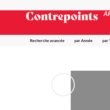
A
Recherche avancée
par Année
par