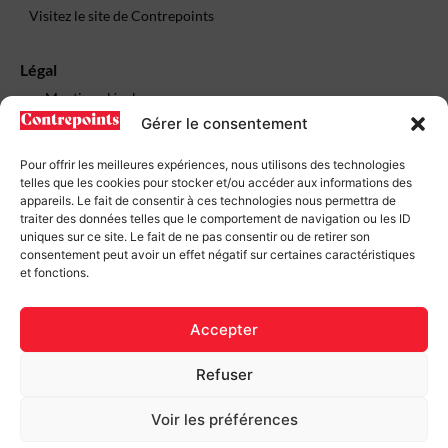
Visitez le site de Contrepoints
Légal
Mentions légales
Gérer le consentement
Politique de confidentialité
Plan du site
Pour offrir les meilleures expériences, nous utilisons des technologies
telles que les cookies pour stocker et/ou accéder aux informations des
Contact
appareils. Le fait de consentir à ces technologies nous permettra de
traiter des données telles que le comportement de navigation ou les ID
uniques sur ce site. Le fait de ne pas consentir ou de retirer son
consentement peut avoir un effet négatif sur certaines caractéristiques
et fonctions.
Contact
Accepter
Soutenez Contrepoints
Refuser
Voir les préférences