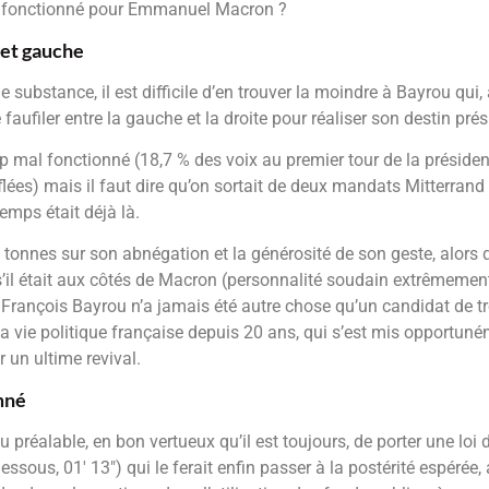
n fonctionné pour Emmanuel Macron ?
 et gauche
 substance, il est difficile d’en trouver la moindre à Bayrou qui
faufiler entre la gauche et la droite pour réaliser son destin prés
p mal fonctionné (18,7 % des voix au premier tour de la présiden
nflées) mais il faut dire qu’on sortait de deux mandats Mitterra
temps était déjà là.
es tonnes sur son abnégation et la générosité de son geste, alors q
s’il était aux côtés de Macron (personnalité soudain extrêmement
r, François Bayrou n’a jamais été autre chose qu’un candidat de 
la vie politique française depuis 20 ans, qui s’est mis opportun
 un ultime revival.
mné
 préalable, en bon vertueux qu’il est toujours, de porter une loi 
essous, 01′ 13″) qui le ferait enfin passer à la postérité espérée,