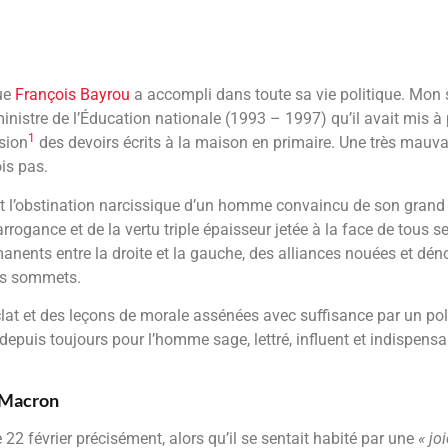
que
François Bayrou
a accompli dans toute sa vie politique. Mon 
stre de l’Éducation nationale (1993 – 1997) qu’il avait mis à 
1
ssion
des devoirs écrits à la maison en primaire. Une très mauva
ois pas.
ut l’obstination narcissique d’un homme convaincu de son grand d
’arrogance et de la vertu triple épaisseur jetée à la face de tous 
nents entre la droite et la gauche, des alliances nouées et dé
 les sommets.
lat et des leçons de morale assénées avec suffisance par un polit
depuis toujours pour l’homme sage, lettré, influent et indispensab
r Macron
 22 février précisément, alors qu’il se sentait habité par une
« jo