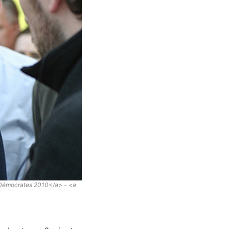
 Démocrates 2010</a> - <a