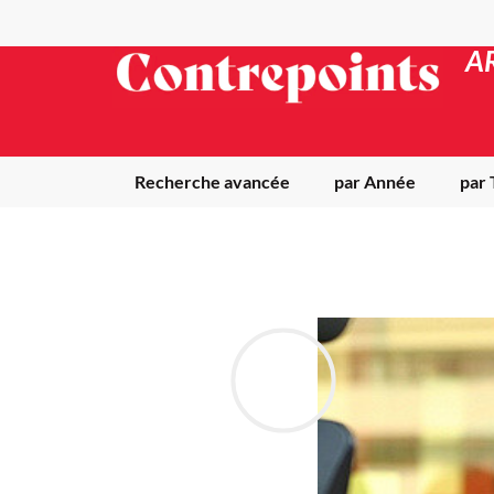
A
Recherche avancée
par Année
par