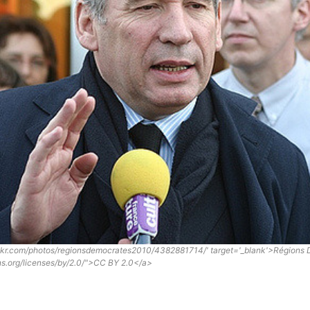
lickr.com/photos/regionsdemocrates2010/4382881714/' target='_blank'>Régions
ns.org/licenses/by/2.0/">CC BY 2.0</a>