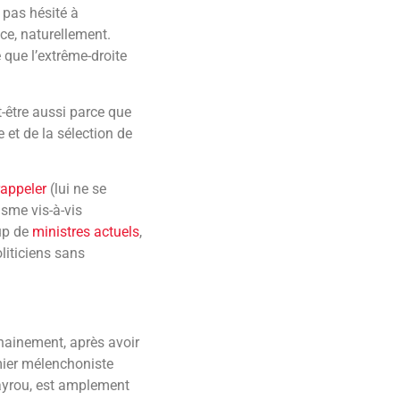
t pas hésité à
nce, naturellement.
 que l’extrême-droite
t-être aussi parce que
e et de la sélection de
rappeler
(lui ne se
isme vis-à-vis
up de
ministres actuels
,
oliticiens sans
hainement, après avoir
ier mélenchoniste
Bayrou, est amplement