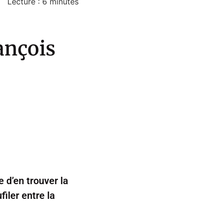
Lecture :
6
minutes
ançois
 d’en trouver la
iler entre la