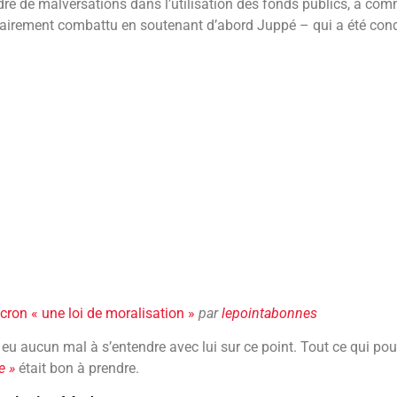
ndre de malversations dans l’utilisation des fonds publics, à co
ontairement combattu en soutenant d’abord Juppé – qui a été con
on « une loi de moralisation »
par
lepointabonnes
 aucun mal à s’entendre avec lui sur ce point. Tout ce qui pouv
e »
était bon à prendre.