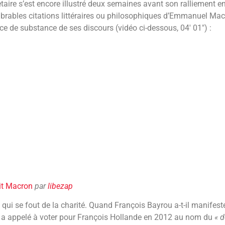
aire s’est encore illustré deux semaines avant son ralliement 
brables citations littéraires ou philosophiques d’Emmanuel Mac
e de substance de ses discours (vidéo ci-dessous, 04′ 01″) :
it Macron
par
libezap
l qui se fout de la charité. Quand François Bayrou a-t-il manife
il a appelé à voter pour François Hollande en 2012 au nom du
« 