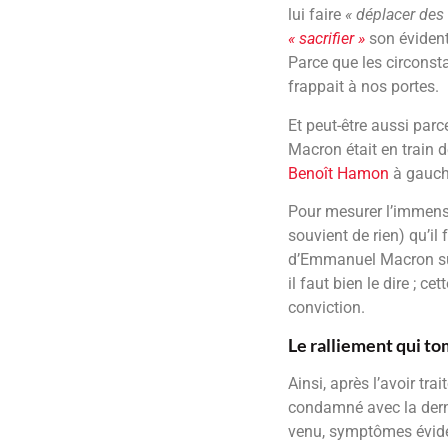
lui faire
« déplacer de
« sacrifier »
son évident
Parce que les circonsta
frappait à nos portes.
Et peut-être aussi par
Macron était en train d
Benoît Hamon
à gauche
Pour mesurer l’immense 
souvient de rien) qu’il 
d’Emmanuel Macron sur
il faut bien le dire ; c
conviction.
Le ralliement qui to
Ainsi, après l’avoir trai
condamné avec la dern
venu, symptômes éviden