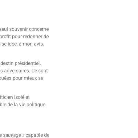
seul souvenir concerne
profit pour redonner de
ise idée, à mon avis.
estin présidentiel.
ses adversaires. Ce sont
nouées pour mieux se
icien isolé et
le de la vie politique
ie sauvage »
capable de