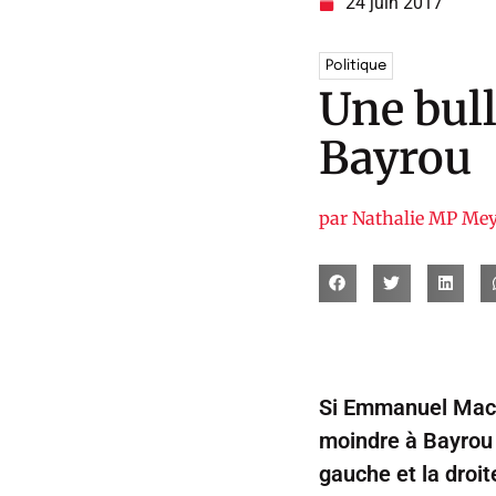
24 juin 2017
Politique
Une bul
Bayrou
par
Nathalie MP Mey
Si Emmanuel Macro
moindre à Bayrou q
gauche et la droit