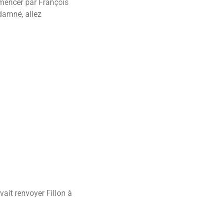
mmencer par François
damné, allez
ait renvoyer Fillon à