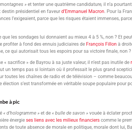
s montagnes »
et tenter une quatrième candidature
,
il n’a pourtan
 destin présidentiel en faveur
d’Emmanuel Macron
. Pour la Fra
nces l’exigeaient, parce que les risques étaient immenses, parce
ce que les sondages lui donnaient au mieux 4 à 5 %, non ? Et peu
e profiter à fond des ennuis judiciaires de
François Fillon
à droit
, ce qui autorisait tous les espoirs pour sa victoire finale, non ?
« sacrifice » de Bayrou à sa juste valeur, il n’est pas inutile de
fut un temps pas si lointain où il professait le plus grand sceptic
 toutes les chaînes de radio et de télévision – comme beauco
ette élection s’est transformée en véritable soupe populaire pour p
mbe à pic
té
« d’hologramme »
et de
« bulle de savon »
vouée à éclater proc
ière énergie
ses liens avec les milieux financiers
comme le prem
ts de toute absence de morale en politique, morale dont lui, 