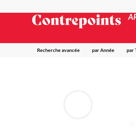
A
Recherche avancée
par Année
par