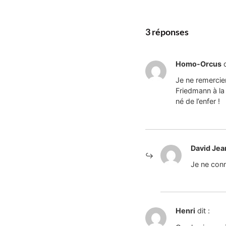
3 réponses
Homo-Orcus
d
Je ne remercie
Friedmann à la 
né de l’enfer !
David Je
Je ne conn
Henri
dit :