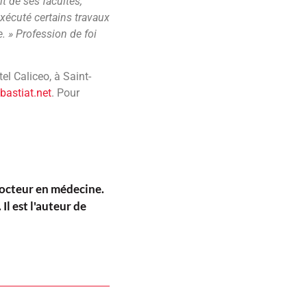
t de ses facultés,
exécuté certains travaux
e. »
Profession de foi
el Caliceo, à Saint-
astiat.net
. Pour
docteur en médecine.
Il est l'auteur de