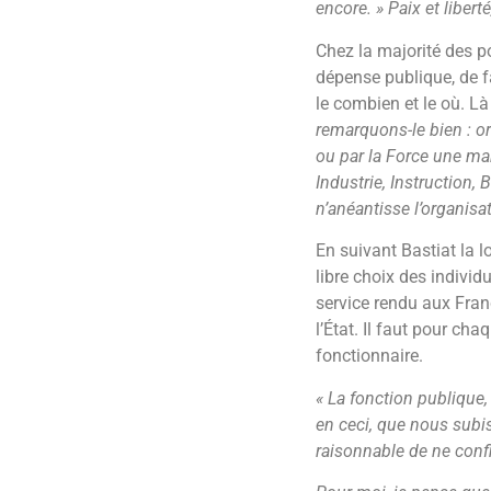
encore. »
Paix et libert
Chez la majorité des po
dépense publique, de fa
le combien et le où. L
remarquons-le bien : org
ou par la Force une man
Industrie, Instruction,
n’anéantisse l’organisat
En suivant Bastiat la 
libre choix des indivi
service rendu aux Franç
l’État. Il faut pour ch
fonctionnaire.
« La fonction publique,
en ceci, que nous subis
raisonnable de ne conf