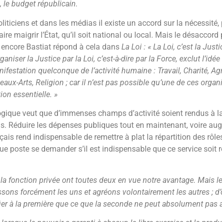
é, le budget républicain.
liticiens et dans les médias il existe un accord sur la nécessité,
ire maigrir l’État, qu’il soit national ou local. Mais le désaccor
à encore Bastiat répond à cela dans
La Loi : « La Loi, c’est la Just
aniser la Justice par la Loi, c’est-à-dire par la Force, exclut l’idée
ifestation quelconque de l’activité humaine : Travail, Charité, A
 Beaux-Arts, Religion ; car il n’est pas possible qu’une de ces orga
ion essentielle. »
logique veut que d’immenses champs d’activité soient rendus à la
dus. Réduire les dépenses publiques tout en maintenant, voire aug
ais rend indispensable de remettre à plat la répartition des rôles
aque poste se demander s’il est indispensable que ce service soit
 la fonction privée ont toutes deux en vue notre avantage. Mais le
sons forcément les uns et agréons volontairement les autres ; d’où 
ier à la première que ce que la seconde ne peut absolument pas 