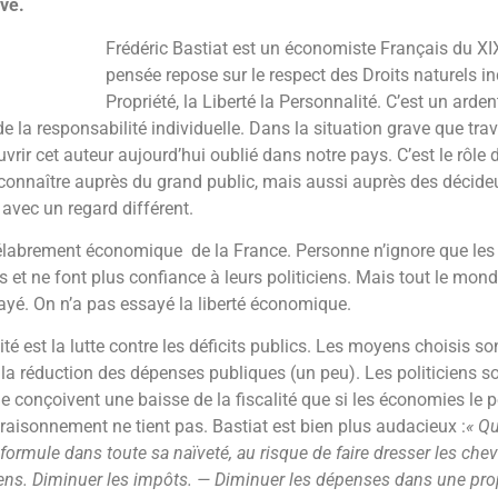
ve.
Frédéric Bastiat est un économiste Français du XI
pensée repose sur le respect des Droits naturels ind
Propriété, la Liberté la Personnalité. C’est un arde
e la responsabilité individuelle. Dans la situation grave que trave
rir cet auteur aujourd’hui oublié dans notre pays. C’est le rôle 
 connaître auprès du grand public, mais aussi auprès des décideu
avec un regard différent.
élabrement économique de la France. Personne n’ignore que les 
s et ne font plus confiance à leurs politiciens. Mais tout le mon
sayé. On n’a pas essayé la liberté économique.
ité est la lutte contre les déficits publics. Les moyens choisis s
t la réduction des dépenses publiques (un peu). Les politiciens s
e conçoivent une baisse de la fiscalité que si les économies le 
aisonnement ne tient pas. Bastiat est bien plus audacieux :
«
Qu
formule dans toute sa naïveté, au risque de faire dresser les chev
ciens. Diminuer les impôts. — Diminuer les dépenses dans une pro