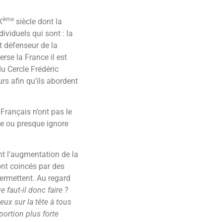
ème
X
siècle dont la
ividuels qui sont : la
nt défenseur de la
rse la France il est
du Cercle Frédéric
rs afin qu’ils abordent
Français n’ont pas le
de ou presque ignore
ont l’augmentation de la
ont coincés par des
permettent. Au regard
e faut-il donc faire ?
eux sur la tête à tous
portion plus forte