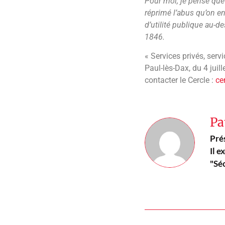
Pour moi, je pense que 
réprimé l’abus qu’on en
d’utilité publique au-de
1846.
« Services privés, serv
Paul-lès-Dax, du 4 juil
contacter le Cercle :
ce
Pa
Pré
Il e
"Sé