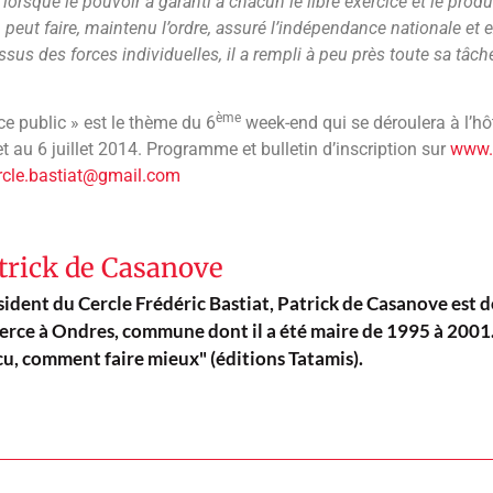
lorsque le pouvoir a garanti à chacun le libre exercice et le produi
 peut faire, maintenu l’ordre, assuré l’indépendance nationale et 
ssus des forces individuelles, il a rempli à peu près toute sa tâch
ème
ice public » est le thème du 6
week-end qui se déroulera à l’hôt
let au 6 juillet 2014. Programme et bulletin d’inscription sur
www.b
rcle.bastiat@gmail.com
trick de Casanove
sident du Cercle Frédéric Bastiat, Patrick de Casanove est 
xerce à Ondres, commune dont il a été maire de 1995 à 2001. 
cu, comment faire mieux" (éditions Tatamis).