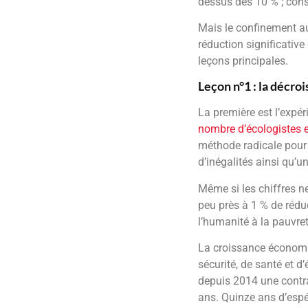
dessus des 10 % ; cons
Mais le confinement a
réduction significativ
leçons principales.
Leçon n°1 : la décro
La première est l’expé
nombre d’écologistes e
méthode radicale pour 
d’inégalités ainsi qu’un
Même si les chiffres n
peu près à 1 % de rédu
l’humanité à la pauvre
La croissance économiq
sécurité, de santé et 
depuis 2014 une contra
ans. Quinze ans d’espér