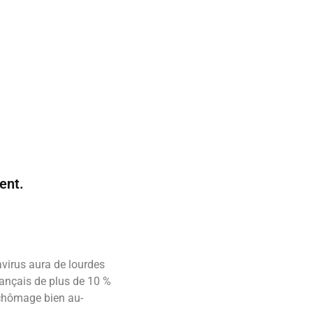
ent.
avirus aura de lourdes
nçais de plus de 10 %
 chômage bien au-