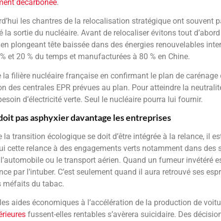
ment décarbonée
.
d’hui les chantres de la relocalisation stratégique ont souvent p
a sortie du nucléaire. Avant de relocaliser évitons tout d’abord
t en plongeant tête baissée dans des énergies renouvelables inte
 10 % et 20 % du temps et manufacturées à 80 % en Chine.
la filière nucléaire française en confirmant le plan de carénage 
ion des centrales EPR prévues au plan. Pour atteindre la neutrali
oin d’électricité verte. Seul le nucléaire pourra lui fournir.
e doit pas asphyxier davantage les entreprises
 la transition écologique se doit d’être intégrée à la relance, il e
hui cette relance à des engagements verts notamment dans des 
’automobile ou le transport aérien. Quand un fumeur invétéré es
e par l’intuber. C’est seulement quand il aura retrouvé ses espri
s méfaits du tabac.
 les aides économiques à l’accélération de la production de voit
érieures
fussent-elles rentables s’avèrera suicidaire. Des décisi