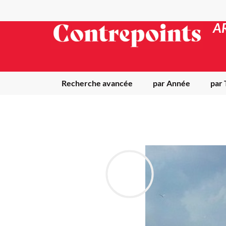
A
Recherche avancée
par Année
par