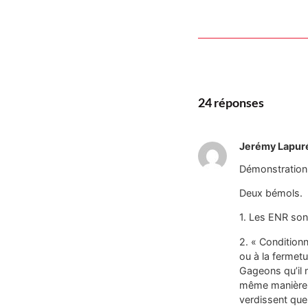
24 réponses
Jerémy Lapur
Démonstration
Deux bémols.
1. Les ENR sont
2. « Conditionn
ou à la fermetu
Gageons qu’il n’
même manière qu
verdissent que 