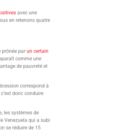
sitives
avec une
nous en retenons quatre
ce prônée par
un certain
apparaît comme une
vantage de pauvreté et
récession correspond à
 c’est donc conduire
e, les systèmes de
le Venezuela qui a subi
on se réduire de 15