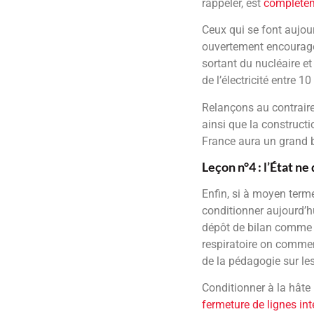
rappeler, est
complète
Ceux qui se font aujour
ouvertement encouragé l
sortant du nucléaire e
de l’électricité entre
Relançons au contraire 
ainsi que la construct
France aura un grand bes
Leçon n°4 : l’État n
Enfin, si à moyen terme
conditionner aujourd’
dépôt de bilan comme l
respiratoire on commenc
de la pédagogie sur le
Conditionner à la hâte
fermeture de lignes int