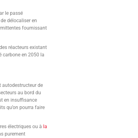
ar le passé
 de délocaliser en
rmittentes fournissant
des réacteurs existant
té carbone en 2050 la
st autodestructeur de
secteurs au bord du
t en insuffisance
ts qu’on pourra faire
ures électriques ou à
la
ons purement