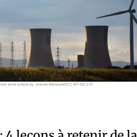
d new wind turbine by Jeanne Menjoulet(CC BY-ND 2.0)
: 4 leçons à retenir de l