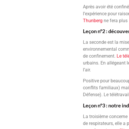
Après avoir été confi
l’expérience pour rais
Thunberg
ne fera plus 
Leçon n°2 : découve
La seconde est la mise
environnemental comme l
de confinement.
Le tél
urbains. En allégeant l
l’air.
Positive pour beaucoup,
conflits familiaux) ma
Défense). Le télétravai
Leçon n°3 : notre i
La troisième concerne 
de respirateurs, elle a 