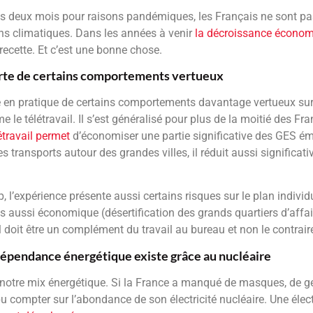
nés deux mois pour raisons pandémiques, les Français ne sont p
ons climatiques. Dans les années à venir
la décroissance économ
recette. Et c’est une bonne chose.
rte de certains comportements vertueux
 en pratique de certains comportements davantage vertueux sur
e télétravail. Il s’est généralisé pour plus de la moitié des Fra
étravail permet
d’économiser une partie significative des GES ém
es transports autour des grandes villes, il réduit aussi significat
 l’expérience présente aussi certains risques sur le plan individ
is aussi économique (désertification des grands quartiers d’aff
l doit être un complément du travail au bureau et non le contrair
ndépendance énergétique existe grâce au nucléaire
notre mix énergétique. Si la France a manqué de masques, de ge
pu compter sur l’abondance de son électricité nucléaire. Une électri