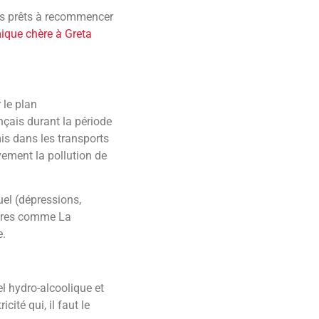
as prêts à recommencer
ique chère à Greta
 le plan
nçais durant la période
is dans les transports
ivement la pollution de
uel (dépressions,
aires comme La
e.
l hydro-alcoolique et
cité qui, il faut le