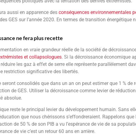
équences politiques avec la tentation des dérives extrémistes.
ura aussi en apparence des
conséquences environnementales po
e des GES sur l’année 2020. En termes de transition énergétique 
issance ne fera plus recette
rimentation en vraie grandeur réelle de la société de décroissan
xtrémistes et collapsologues
. Si la décroissance économique 
réduire les gaz à effet de serre elle représente parallèlement da
e restriction significative des libertés.
e seront consolidés que dans un an on peut estimer que 1 % de 
ction de GES. Utiliser la décroissance comme levier de réduction
té absolue.
ue reste le principal levier du développement humain. Sans ell
d’éducation que nous chérissons s’effondreraient. Rappelons que 
ction de 50 % de son PIB a vu l’espérance de vie de sa populati
ance de vie c’est un retour 60 ans en arrière.