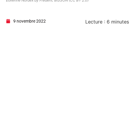
Eolienne Nordex by Frédéric BISSON (CC BY 2.0)
9 novembre 2022
Lecture :
6
minutes