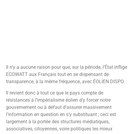
article promis à une puissante diffusion les y appelle
d’ores et déjà solennellement.
André Pellen
André Pellen est ingénieur retraité
de l’Exploitation du Parc
Électronucléaire d’EDF, qui a
contribué à démarrer la centrale de
Cruas. Plutôt spécialisé sur la partie
conventionnelle d’un groupe de
production nucléaire et en
radioprotection, il est depuis 20 ans
le président du Collectif pour le
Contrôle des Risques Radioactifs
(CCRR) sur la base militaire de
Toulon.