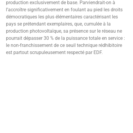
production exclusivement de base. Parviendrait-on à
l’accroître significativement en foulant au pied les droits
démocratiques les plus élémentaires caractérisant les
pays se prétendant exemplaires, que, cumulée à la
production photovoltaïque, sa présence sur le réseau ne
pourrait dépasser 30 % de la puissance totale en service :
le non-franchissement de ce seuil technique rédhibitoire
est partout scrupuleusement respecté par EDF.
L’occasion où jamais de souffrir en direct et en continu la
révélation de la ruineuse imposture dans laquelle l’État
français engloutit les finances publiques depuis 25 ans.
Du 1er décembre 2022 à mi-mars 2023, cette révélation
doit consister à rendre quotidiennement publique la
production d’un parc éolien de 17 GW – une puissance
équivalente à celle de 17 tranches nucléaires – nous
ayant déjà coûté plusieurs centaines de milliards d’euros,
en comptant les suppléments de réseaux et en ne