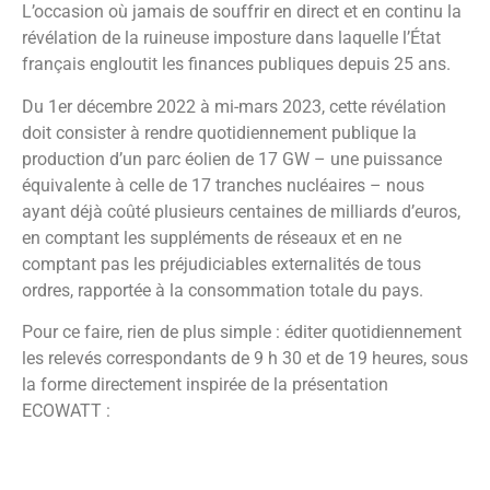
comptant pas les préjudiciables externalités de tous
ordres, rapportée à la consommation totale du pays.
Pour ce faire, rien de plus simple : éditer quotidiennement
les relevés correspondants de 9 h 30 et de 19 heures, sous
la forme directement inspirée de la présentation
ECOWATT :
Il n’y a aucune raison pour que, sur la période, l’État inflige
ECOWATT aux Français tout en se dispensant de
transparence, à la même fréquence, avec ÉOLIEN DISPO.
Il revient donc à tout ce que le pays compte de
résistances à l’impérialisme éolien d’y forcer notre
gouvernement ou à défaut d’assurer massivement
l’information en question en s’y substituant ; ceci est
largement à la portée des structures médiatiques,
associatives, citoyennes, voire politiques les mieux
organisées, en synergie ou individuellement. Le présent