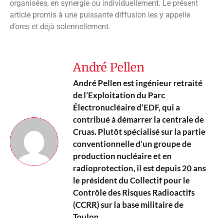
13 réponses
9 novembre 2022 à 6h38
jacques lemiere
dit :
ils savent…
ils cherchent des gens à accuser..
typique..
Mais je suis désolé.. arrêtez de voter pour des gens qui vous
expliquent avoir des objectifs de baisse massive de la
consommation énergétique.. ou l’interdiction des véhicules
thermiques passé son mandat.