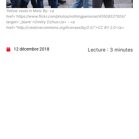
Yellow vests in Metz By: <a
href='https://www.flickr.com/photos/nothingpersonal/45508327924/'
target='_blank'>Dmitry Dzhus</a> - <a
href="http://creativecommons.org/licenses/by/2.0/">CC BY 2.0</a>
12 décembre 2018
Lecture :
3
minutes