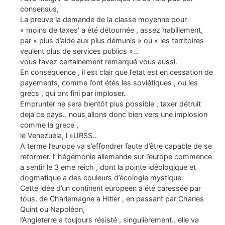
consensus,
La preuve la demande de la classe moyenne pour
« moins de taxes’ a été détournée , assez habillement,
par « plus d’aide aux plus démunis » ou « les territoires
veulent plus de services publics »…
vous l’avez certainement remarqué vous aussi.
En conséquence , il est clair que l’etat est en cessation de
payements, comme l’ont étés les soviétiques , ou les
grecs , qui ont fini par imploser.
Emprunter ne sera bientôt plus possible , taxer détruit
deja ce pays.. nous allons donc bien vers une implosion
comme la grece ,
le Venezuela, l »URSS..
A terme l’europe va s’effondrer faute d’être capable de se
reformer. l’ hégémonie allemande sur l’europe commence
a sentir le 3 eme reich , dont la pointe idéologique et
dogmatique a des couleurs d’écologie mystique.
Cette idée d’un continent europeen a été caressée par
tous, de Charlemagne a Hitler , en passant par Charles
Quint ou Napoléon,
l’Angleterre a toujours résisté , singulièrement.. elle va