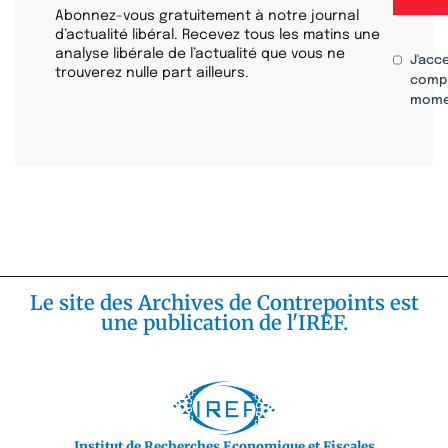
Abonnez-vous gratuitement à notre journal
d’actualité libéral. Recevez tous les matins une
analyse libérale de l’actualité que vous ne
J'acc
trouverez nulle part ailleurs.
compr
mome
Le site des Archives de Contrepoints est
une publication de l'IREF.
Institut de Recherches Economique et Fiscales