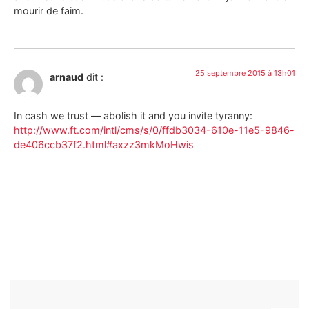
mourir de faim.
25 septembre 2015 à 13h01
arnaud
dit :
In cash we trust — abolish it and you invite tyranny:
http://www.ft.com/intl/cms/s/0/ffdb3034-610e-11e5-9846-
de406ccb37f2.html#axzz3mkMoHwis