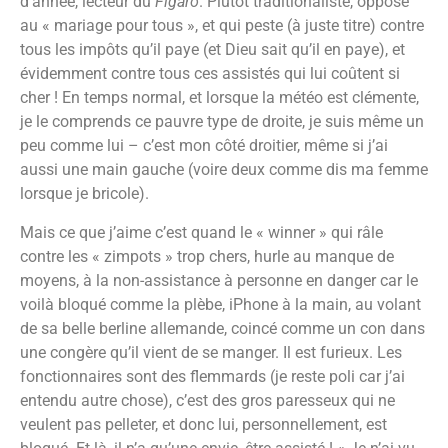
d’année, lecteur du
Figaro
. Plutôt traditionaliste, opposé
au « mariage pour tous », et qui peste (à juste titre) contre
tous les impôts qu’il paye (et Dieu sait qu’il en paye), et
évidemment contre tous ces assistés qui lui coûtent si
cher ! En temps normal, et lorsque la météo est clémente,
je le comprends ce pauvre type de droite, je suis même un
peu comme lui – c’est mon côté droitier, même si j’ai
aussi une main gauche (voire deux comme dis ma femme
lorsque je bricole).
Mais ce que j’aime c’est quand le « winner » qui râle
contre les « zimpots » trop chers, hurle au manque de
moyens, à la non-assistance à personne en danger car le
voilà bloqué comme la plèbe, iPhone à la main, au volant
de sa belle berline allemande, coincé comme un con dans
une congère qu’il vient de se manger. Il est furieux. Les
fonctionnaires sont des flemmards (je reste poli car j’ai
entendu autre chose), c’est des gros paresseux qui ne
veulent pas pelleter, et donc lui, personnellement, est