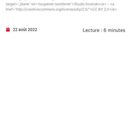
target='_blank' rel='noopener noreferrer'>Studio Incendo</a> - <a
href="http://creativecommons.org/licenses/by/2.0/">CC BY 2.0</a>
22 août 2022
Lecture :
6
minutes