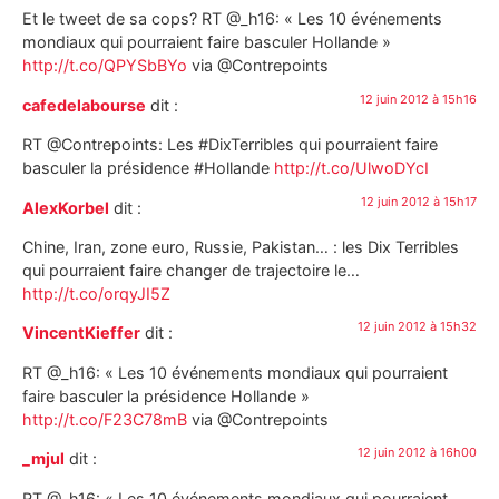
Et le tweet de sa cops? RT @_h16: « Les 10 événements
mondiaux qui pourraient faire basculer Hollande »
http://t.co/QPYSbBYo
via @Contrepoints
12 juin 2012 à 15h16
cafedelabourse
dit :
RT @Contrepoints: Les #DixTerribles qui pourraient faire
basculer la présidence #Hollande
http://t.co/UlwoDYcI
12 juin 2012 à 15h17
AlexKorbel
dit :
Chine, Iran, zone euro, Russie, Pakistan… : les Dix Terribles
qui pourraient faire changer de trajectoire le…
http://t.co/orqyJI5Z
12 juin 2012 à 15h32
VincentKieffer
dit :
RT @_h16: « Les 10 événements mondiaux qui pourraient
faire basculer la présidence Hollande »
http://t.co/F23C78mB
via @Contrepoints
12 juin 2012 à 16h00
_mjul
dit :
RT @_h16: « Les 10 événements mondiaux qui pourraient