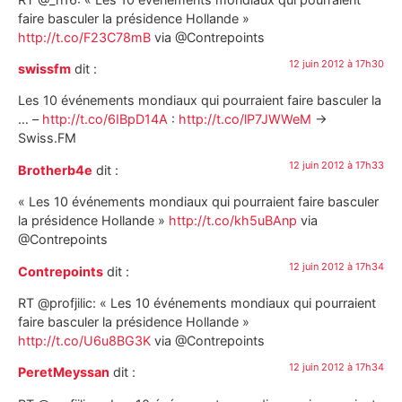
faire basculer la présidence Hollande »
http://t.co/F23C78mB
via @Contrepoints
12 juin 2012 à 17h30
swissfm
dit :
Les 10 événements mondiaux qui pourraient faire basculer la
… –
http://t.co/6IBpD14A
:
http://t.co/lP7JWWeM
->
Swiss.FM
12 juin 2012 à 17h33
Brotherb4e
dit :
« Les 10 événements mondiaux qui pourraient faire basculer
la présidence Hollande »
http://t.co/kh5uBAnp
via
@Contrepoints
12 juin 2012 à 17h34
Contrepoints
dit :
RT @profjilic: « Les 10 événements mondiaux qui pourraient
faire basculer la présidence Hollande »
http://t.co/U6u8BG3K
via @Contrepoints
12 juin 2012 à 17h34
PeretMeyssan
dit :