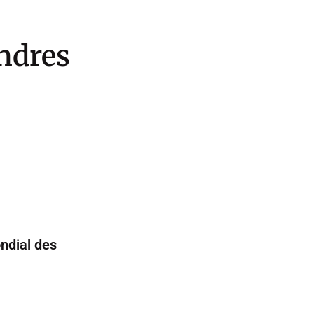
ondres
ondial des