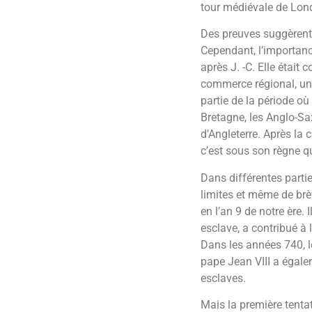
tour médiévale de Lond
Des preuves suggèrent 
Cependant, l’importan
après J. -C. Elle étai
commerce régional, un
partie de la période où
Bretagne, les Anglo-Sax
d’Angleterre. Après la
c’est sous son règne qu
Dans différentes partie
limites et même de brè
en l’an 9 de notre ère. I
esclave, a contribué à
Dans les années 740, l
pape Jean VIII a égalem
esclaves.
Mais la première tentat