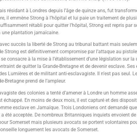
s résidant à Londres depuis l’âge de quinze ans, fut transformé
re, il emmène Strong à l’hôpital et lui paie un traitement de plu
uffisamment rétabli pour quitter l’hôpital, Strong est repris par
à une plantation jamaïcaine.
vec succès la liberté de Strong au tribunal battant mais seulem
 de Strong est définitivement compromise par l’attaque au pistolet
e consacre à la mise à l’établissement d’une législation sur la 
raint de quitter la Grande-Bretagne et de devenir esclave. Ses e
des Lumières et de militant anti-esclavagiste. Il n’est pas seul.
de-Bretagne prend de l’ampleur.
lavagiste des colonies a tenté d’amener à Londre un homme ass
t échappé. En moins de deux mois, il est capturé et des disposit
comme esclave en Jamaïque. Trois Londoniens ont demandé que
e a été acceptée. De nombreux Britanniques inquiets envoient de 
pour Somerset mais plusieurs avocats se portent volontaires pour
onseille longuement les avocats de Somerset.