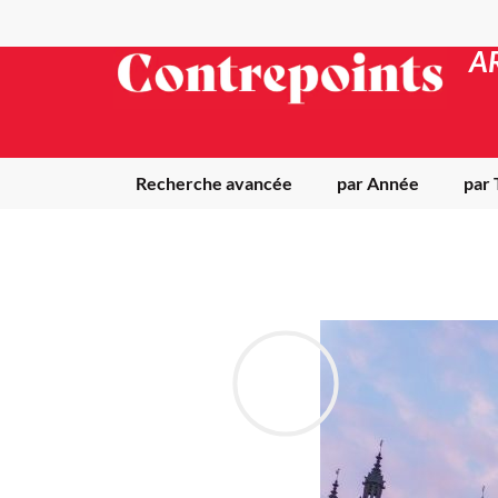
A
Recherche avancée
par Année
par