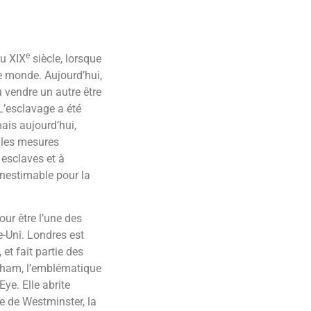
e
du XIX
siècle, lorsque
le monde. Aujourd’hui,
vendre un autre être
L’esclavage a été
ais aujourd’hui,
t les mesures
 esclaves et à
inestimable pour la
our être l’une des
e-Uni. Londres est
et fait partie des
ngham, l’emblématique
ye. Elle abrite
e de Westminster, la