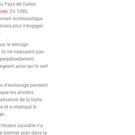
du Pays de Galles
aves
. En 1080,
onseil ecclésiastique
’osera plus s’engager
.
par le servage.
ils ne risquaient pas
t perpétuellement
angeant ainsi qui le serf
me d’esclavage pendant
rsque les anciens
lisation de la traite
e et a impliqué le
ge.
l’Arabie saoudite n’a
 de premier plan dans la