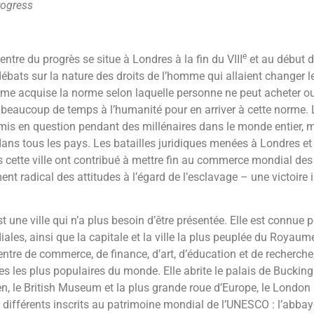
rogress
e
entre du progrès se situe à Londres à la fin du VIII
et au début 
s débats sur la nature des droits de l’homme qui allaient changer 
e acquise la norme selon laquelle personne ne peut acheter ou 
u beaucoup de temps à l’humanité pour en arriver à cette norme. 
mis en question pendant des millénaires dans le monde entier, m
 dans tous les pays. Les batailles juridiques menées à Londres e
s cette ville ont contribué à mettre fin au commerce mondial des
t radical des attitudes à l’égard de l’esclavage – une victoire 
t une ville qui n’a plus besoin d’être présentée. Elle est connue p
iales, ainsi que la capitale et la ville la plus peuplée du Royaum
re de commerce, de finance, d’art, d’éducation et de recherche, 
ues les plus populaires du monde. Elle abrite le palais de Bucki
en, le British Museum et la plus grande roue d’Europe, le London E
 différents inscrits au patrimoine mondial de l’UNESCO : l’abbay