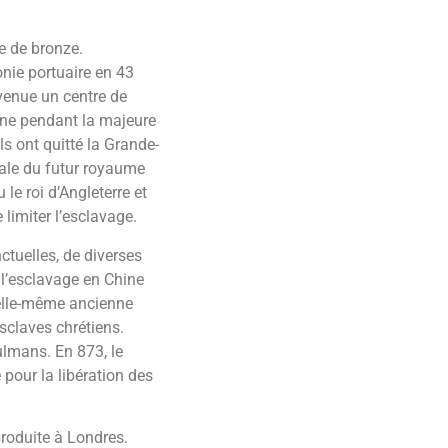
e de bronze.
nie portuaire en 43
venue un centre de
ine pendant la majeure
ls ont quitté la Grande-
tale du futur royaume
e roi d’Angleterre et
limiter l’esclavage.
ctuelles, de diverses
 l’esclavage en Chine
, elle-même ancienne
sclaves chrétiens.
ulmans. En 873, le
 pour la libération des
produite à Londres.