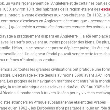
, un vaste recensement de l’Angleterre et de certaines parties 
s 1080, environ 10 % des habitants de la région étaient des
escl
 a interdit la vente d’esclaves aux non-chrétiens. En 1102, le C
le commerce d’esclaves en Angleterre, décrétant que
« personne n
fâme
[…]
qui consiste à vendre des hommes comme des animaux »
clavage a pratiquement disparu en Angleterre. Il a été remplacé 
aves, les serfs pouvaient au moins posséder des biens. De plus, 
famille. Hélas, ils ne pouvaient pas se déplacer puisqu’ils étaien
ls travaillaient. Un seigneur féodal pouvait vendre cette terre, ch
s eux-mêmes n’étaient pas vendus.
moriaux, toutes les grandes civilisations ont pratiqué une for
histoire. L’esclavage existe depuis au moins 3500 avant J.-C., lo
nt. Les progrès de la navigation maritime ont entraîné la mondia
e
e
le, la traite atlantique des esclaves a duré du XVI
au XIX
siècl
’Africains subsahariens à travers l’océan pour y vivre en esclava
agistes étrangers en Afrique subsaharienne étaient des Arabes – 
lavage qu’en 1962 -, les Européens n’ont pas tardé à jouer un rôle