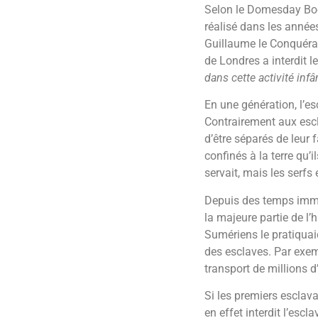
Selon le Domesday Book
réalisé dans les année
Guillaume le Conquérant
de Londres a interdit 
dans cette activité in
En une génération, l’es
Contrairement aux escl
d’être séparés de leur 
confinés à la terre qu’i
servait, mais les serf
Depuis des temps immé
la majeure partie de l’
Sumériens le pratiquaie
des esclaves. Par exemp
transport de millions d
Si les premiers esclav
en effet interdit l’esc