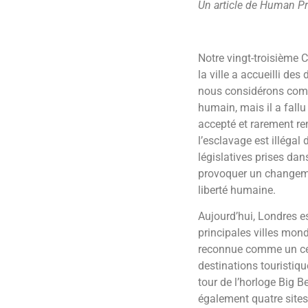
Un article de Human P
Notre vingt-troisième C
la ville a accueilli de
nous considérons comm
humain, mais il a fall
accepté et rarement re
l’esclavage est illégal
législatives prises dan
provoquer un changemen
liberté humaine.
Aujourd’hui, Londres es
principales villes mond
reconnue comme un cent
destinations touristiq
tour de l’horloge Big B
également quatre sites