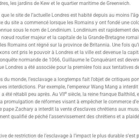
res, les jardins de Kew et le quartier maritime de Greenwich.
que le site de l’actuelle Londres est habité depuis au moins l’âg
ce du site a commencé lorsque les Romains y ont fondé une colo
t connue sous le nom de Londinium. Londinium est rapidement de
 nœud routier majeur et la capitale de la Grande-Bretagne roma
 les Romains ont régné sur la province de Britannia. Une fois qu’i
ons ont pris le pouvoir à Londres et la ville est devenue la capi
 conquête normande de 1066, Guillaume le Conquérant est devenu l
e Londres a été associée pour la première fois aux tentatives de 
s du monde, l’esclavage a longtemps fait l’objet de critiques pon
ves interdictions. Par exemple, l’empereur Wang Mang a interdit
e
l a été rétabli peu après. Au VII
siècle, la reine franque Balthild
 la promulgation de réformes visant à empêcher le commerce d’e
e pape Zachary a interdit la vente d’esclaves chrétiens aux mus
ent qualifié de péché l’asservissement des chrétiens et a plaidé
ive de restriction de l’esclavage à l’impact le plus durable s’est 