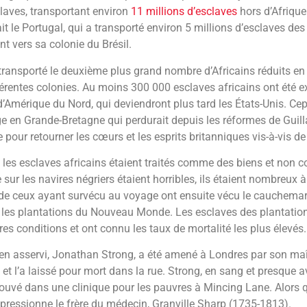
claves, transportant environ
11 millions d’esclaves
hors d’Afrique.
it le Portugal, qui a transporté environ 5 millions d’esclaves de
nt vers sa colonie du Brésil.
ransporté le deuxième plus grand nombre d’Africains réduits en
férentes colonies. Au moins 300 000 esclaves africains ont été e
d’Amérique du Nord, qui deviendront plus tard les États-Unis. Ce
ge en Grande-Bretagne qui perdurait depuis les réformes de Guil
le pour retourner les cœurs et les esprits britanniques vis-à-vis de 
 les esclaves africains étaient traités comme des biens et non
 sur les navires négriers étaient horribles, ils étaient nombreux 
de ceux ayant survécu au voyage ont ensuite vécu le cauchemar 
s les plantations du Nouveau Monde. Les esclaves des plantatio
ires conditions et ont connu les taux de mortalité les plus élevés.
n asservi, Jonathan Strong, a été amené à Londres par son maîtr
 et l’a laissé pour mort dans la rue. Strong, en sang et presque a
trouvé dans une clinique pour les pauvres à Mincing Lane. Alors q
impressionne le frère du médecin, Granville Sharp (1735-1813).