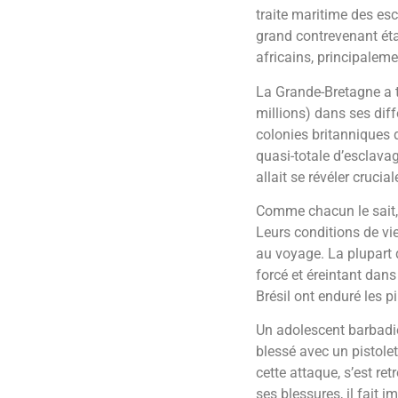
traite maritime des es
grand contrevenant éta
africains, principaleme
La Grande-Bretagne a t
millions) dans ses dif
colonies britanniques 
quasi-totale d’esclava
allait se révéler crucia
Comme chacun le sait,
Leurs conditions de vie
au voyage. La plupart 
forcé et éreintant dan
Brésil ont enduré les p
Un adolescent barbadie
blessé avec un pistolet
cette attaque, s’est re
ses blessures, il fait 