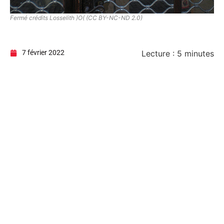
Fermé crédits Losselith )O( (CC BY-NC-ND 2.0)
7 février 2022
Lecture :
5
minutes