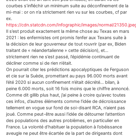
courbes s’infléchir un minimum suite au déconfinement de la
mi-mai : or on n’a strictement rien vu sur les courbes, cf par
ex.
https://cdn.statcdn.com/Infographic/images/normal/21350.jpe
Il s’est produit exactement la même chose au Texas en mars
2021 : les enfermistes ont promis l’enfer aux Texans suite à
la décision de leur gouverneur de tout rouvrir (par ex, Biden
traitant de « néandertalienne » cette décision), et…
strictement rien ne s’est passé, l’épidémie continuant de
décliner comme si de rien n’était.
On pourrait citer les prédictions apocalyptiques de Ferguson
et cie sur la Suède, promettant au pays 96.000 morts avant
l’été 2020 si aucun confinement n’était décrété… bilan, à
peine 6.000 morts, soit 16 fois moins que le chiffre annoncé.
Comme dit gillib plus haut, j’ai peine à croire qu’avec toutes
ces infos, d’autres éléments comme l’idée de décroissance
tellement en vogue sur fond de soi-disant RCA, n’aient pas
joué. Comme peut-être aussi l’idée de détourner l’attention
des populations des autres problèmes, en particulier en
France. La volonté d’habituer la population à l’obéissance
aveugle ne peut être écartée de la part de dirigeants dont