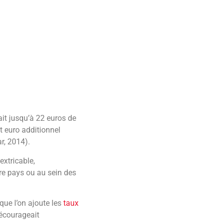
pondent toutes les deux
ausse des taux conduit
fre de travail que nous
sibles aux taux
ui est le profit.
mpôt est très diffuse.
st simplement stupide.
s actionnaires, les
aire, comme dans
rect) sur les recettes
érer les clients, les
de ces effets est