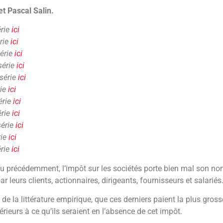
t Pascal Salin.
érie
ici
érie
ici
série
ici
série
ici
 série
ici
rie
ici
érie
ici
érie
ici
série
ici
rie
ici
érie
ici
précédemment, l’impôt sur les sociétés porte bien mal son nom 
r leurs clients, actionnaires, dirigeants, fournisseurs et salariés
d de la littérature empirique, que ces derniers paient la plus gros
érieurs à ce qu’ils seraient en l’absence de cet impôt.