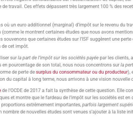
ffre de travail. Ces effets dépassent très largement 100 % des rece
as où un euro additionnel (marginal) d’impôt sur le revenu du tra
s (comme le montrent certaines études que nous avons mentio
s souvenons que certaines études sur l’ISF suggèrent une perte 
 de cet impôt.
liser sur
la part de l’impôt sur les sociétés payée
par les clients, 
és en pourcentage de son total, nous nous concentrons sur
la pe
forme de perte de
surplus du consommateur ou du producteur
),
n du capital à long terme, nous arrivons à une vision nouvelle 
e
de l’OCDE de 2017 a fait la synthèse de cette question. Elle com
ues et montre que le fardeau de l’impôt sur les sociétés est en d
 proportions extrêmement importantes,
parfois largement supéri
 nombre de nouvelles études sont venues s’ajouter à la liste initi
constater, un euro additionnel d’impôt sur les sociétés coûtera
g terme (selon l’étude d’Hassett et Mathur, 2010). Au minimum, ce