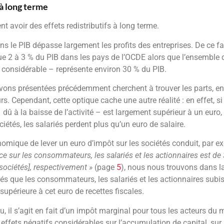
 à long terme
t avoir des effets redistributifs à long terme.
ns le PIB dépasse largement les profits des entreprises. De ce fait
ue 2 à 3 % du PIB dans les pays de l’OCDE alors que l’ensemble d
e considérable – représente environ 30 % du PIB.
vons présentées précédemment cherchent à trouver les parts, e
urs. Cependant, cette optique cache une autre réalité : en effet, 
 dû à la baisse de l’activité – est largement supérieur à un euro,
ciétés, les salariés perdent plus qu’un euro de salaire.
onomique de lever un euro d’impôt sur les sociétés conduit, par e
nce sur les consommateurs, les salariés et les actionnaires est de
 sociétés], respectivement »
(page
5
), nous nous trouvons dans l
evés que les consommateurs, les salariés et les actionnaires subi
upérieure à cet euro de recettes fiscales.
 il s’agit en fait d’un impôt marginal pour tous les acteurs du m
es effets négatifs considérables sur l’accumulation de capital, sur