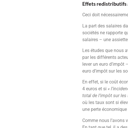
Effets redistributifs
Ceci doit nécessairemen
La part des salaires da
sociétés ne rapporte q
salaires – une assiett
Les études que nous a
par les différents acte
lever un euro d’impôt –
euro d’impôt sur les so
En effet, si le coût éc
4 euros et si
« l’incide
total de l’impôt sur les
où les taux sont si él
une perte économique s
Comme nous l’avons vu,
En tant que tel, il a d