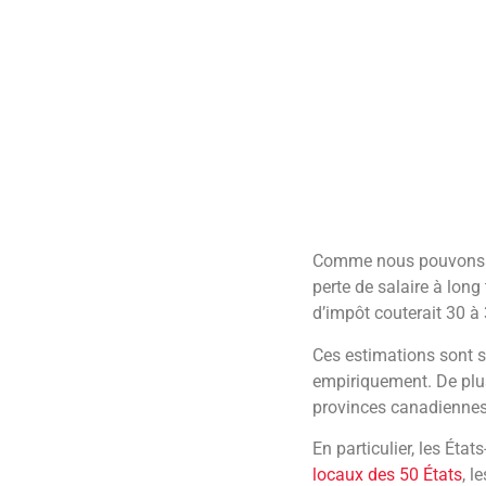
Unis était-il donc supé
Curieusement, il n’exi
par l’affirmative en si
à une baisse des recett
Cependant, la question 
avons examiné antérieu
d’imposition du revenu, 
Comme nous venons de l
Étudier la seule variat
Les économètres doivent
dirigeants, les salariés
Si un euro additionnel
certaines études ci-dess
fiscales de l’État, car
actionnaires, les dirig
difficile à déterminer.