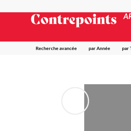
A
Recherche avancée
par Année
par