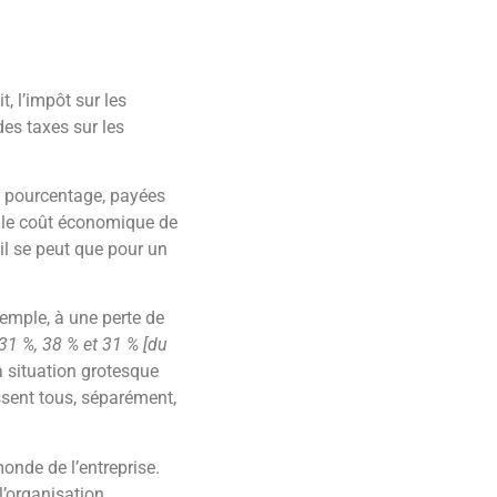
, l’impôt sur les
es taxes sur les
n pourcentage, payées
si le coût économique de
 il se peut que pour un
xemple, à une perte de
 31 %, 38 % et 31 % [du
a situation grotesque
ssent tous, séparément,
onde de l’entreprise.
 l’organisation