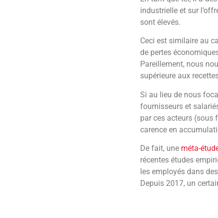
industrielle et sur l’o
sont élevés.
Ceci est similaire au c
de pertes économique
Pareillement, nous nou
supérieure aux recettes
Si au lieu de nous foca
fournisseurs et salari
par ces acteurs (sous 
carence en accumulatio
De fait, une
méta-étud
récentes études empiriq
les employés dans des
Depuis 2017, un certain
Comme nous pouvons le 
perte de salaire à lon