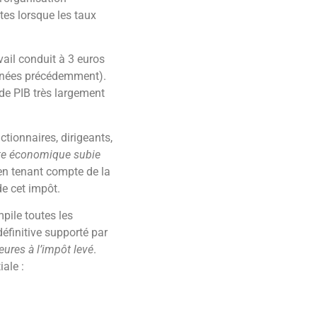
ttes lorsque les taux
vail conduit à 3 euros
nnées précédemment).
de PIB très largement
actionnaires, dirigeants,
rte économique subie
 en tenant compte de la
de cet impôt.
pile toutes les
éfinitive supporté par
eures à l’impôt levé
.
ale :
it jusqu’à 22 euros de
t euro additionnel