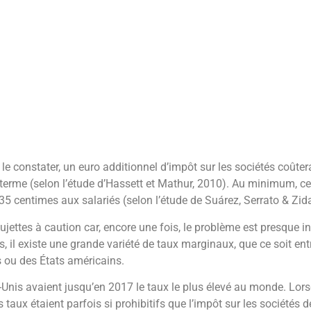
rieur à celui du sommet de la courbe de Laffer ?
ste que deux études empiriques récentes sur la question. Elles ré
tuant le taux de 35 % dans la zone de courbe de
Laffer
où toute h
es fiscales.
est beaucoup plus compliquée que celle de l’effet Laffer sur l’of
rement : en effet, si les revenus du travail sont directement sen
il n’en va pas de même de l’assiette de l’impôt sur les sociétés, q
’expliquer théoriquement et empiriquement, l’incidence de cet i
ion des profits en fonction des taux de l’impôt sur les sociétés e
 donc tenir compte des variations de ces taux sur les clients, le
 et les fournisseurs.
 d’impôt sur les sociétés conduit à une perte de 10 euros de sal
us, cela suffit certainement à ce qu’il existe un effet Laffer (indi
 les salaires sont bien sûr lourdement taxés. Ceci sans même consid
eants et les fournisseurs des entreprises… Mais l’enchevêtrement 