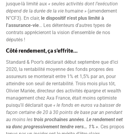
jusque-là limité aux
« seules
activités dont l’exécution
dépend de la durée de la vie humaine »
(amendement
N°CF3). En clair,
le dispositif n’est plus limité à
l’assurance-vie
… Les détenteurs d’autres types de
contrats apprécieront la vision d’ensemble de nos
députés !
Côté rendement, ça s’effrite…
Standard & Poor’s déclarait début septembre que d’ici
2020, la rentabilité moyenne des fonds propres des
assureurs se monterait entre 1% et 1,5% par an, pour
atteindre son seuil de rentabilité. Trois mois plus tôt,
Olivier Mariée, directeur des activités épargne et wealth
management chez Axa France, était moins optimiste
puisqu’il déclarait que
« le fonds en euros va baisser de
façon certaine de 20 à 30 points de base par an pendant
au moins les
trois prochaines années
.
Le rendement net
va donc progressivement tendre vers… 1% »
. Ces propos
tenus par un
insider
ont le mérite d’être clairs.