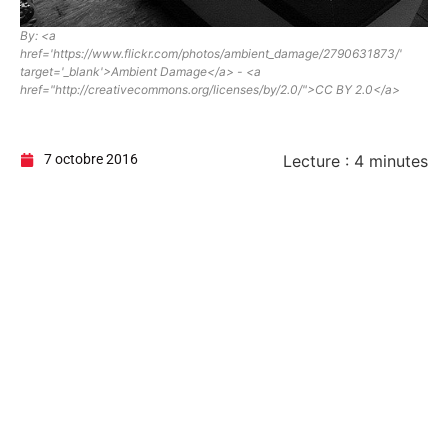
By: <a
href='https://www.flickr.com/photos/ambient_damage/2790631873/'
target='_blank'>Ambient Damage</a> - <a
href="http://creativecommons.org/licenses/by/2.0/">CC BY 2.0</a>
7 octobre 2016
Lecture :
4
minutes