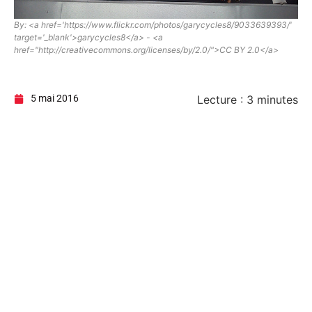
By: <a href='https://www.flickr.com/photos/garycycles8/9033639393/'
target='_blank'>garycycles8</a> - <a
href="http://creativecommons.org/licenses/by/2.0/">CC BY 2.0</a>
5 mai 2016
Lecture :
3
minutes