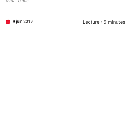
R21R-TC 006
9 juin 2019
Lecture :
5
minutes