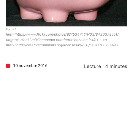
By: <a
href='https://www.flickr.com/photos/92753474@N03/8430378551/'
target='_blank' rel="noopener noreferrer">ozalee.fr</a> - <a
href="http://creativecommons.org/licenses/by/2.0/">CC BY 2.0</a>
10 novembre 2016
Lecture :
4
minutes