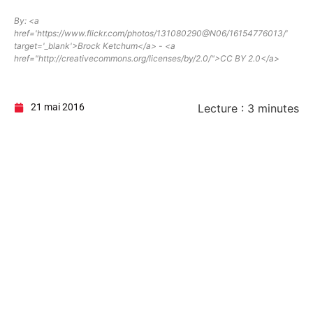
By: <a
href='https://www.flickr.com/photos/131080290@N06/16154776013/'
target='_blank'>Brock Ketchum</a> - <a
href="http://creativecommons.org/licenses/by/2.0/">CC BY 2.0</a>
21 mai 2016
Lecture :
3
minutes