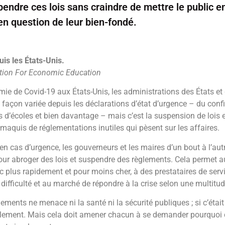
endre ces lois sans craindre de mettre le public e
en question de leur bien-fondé.
uis les États-Unis.
ation For Economic Education
mie de Covid-19 aux États-Unis, les administrations des États et 
 façon variée depuis les déclarations d’état d’urgence – du conf
s d’écoles et bien davantage – mais c’est la suspension de lois 
maquis de réglementations inutiles qui pèsent sur les affaires.
n cas d’urgence, les gouverneurs et les maires d’un bout à l’autr
pour abroger des lois et suspendre des règlements. Cela permet
ic plus rapidement et pour moins cher, à des prestataires de serv
difficulté et au marché de répondre à la crise selon une multitu
lements ne menace ni la santé ni la sécurité publiques ; si c’était l
cilement. Mais cela doit amener chacun à se demander pourquoi 