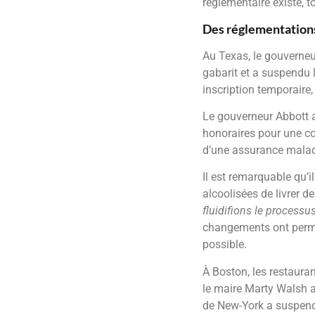
réglementaire existe, 
Des réglementations
Au Texas, le gouverneu
gabarit et a suspendu l
inscription temporaire,
Le gouverneur Abbott a
honoraires pour une co
d’une assurance maladi
Il est remarquable qu’i
alcoolisées de livrer 
fluidifions le processu
changements ont permis 
possible.
À Boston, les restaura
le maire Marty Walsh a
de New-York a suspendu