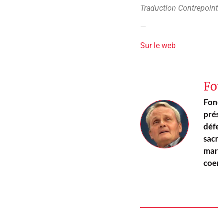
Traduction Contrepoin
—
Sur le web
Fo
Fon
pré
défe
sacr
marc
coe