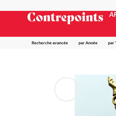
A
Recherche avancée
par Année
par