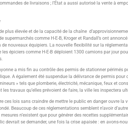
commandes de livraisons ; l’État a aussi autorisé la vente à emp
e
e plus élevée et de la capacité de la chaîne d’approvisionnement
e supermarchés comme H-E-B, Kroger et Randall’s ont annoncé q
 de nouveaux équipiers. La nouvelle flexibilité sur la réglementa
ue les épiciers comme H-E-B déploient 1300 camions par jour pou
s.
yonne a mis fin au contrôle des permis de stationner périmés pou
blique. A également été suspendue la délivrance de permis pour c
neurs » tels que plomberie, électricité, mécanique, feux et cons
t les travaux qu’elles prévoient de faire, la ville les inspectera u
 ces lois sans craindre de mettre le public en danger ouvre la v
fondé. Beaucoup de ces réglementations semblent n’avoir d’autre u
es mesures n’existent que pour générer des recettes supplémentai
blic devrait se demander, une fois la crise apaisée : en avons-no