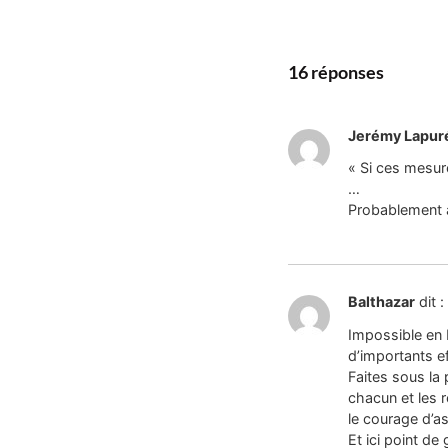
16 réponses
Jerémy Lapur
« Si ces mesur
…
Probablement a
Balthazar
dit :
Impossible en 
d’importants ef
Faites sous la 
chacun et les 
le courage d’as
Et ici point de 