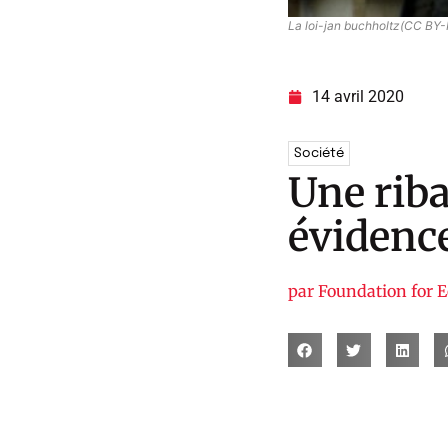
La loi-jan buchholtz(CC BY
14 avril 2020
Société
Une riba
évidence
par
Foundation for 