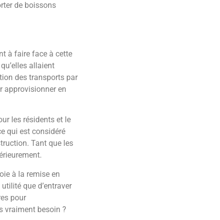
orter de boissons
 à faire face à cette
u’elles allaient
tion des transports par
r approvisionner en
r les résidents et le
e qui est considéré
truction. Tant que les
ltérieurement.
oie à la remise en
tilité que d’entraver
res pour
us vraiment besoin ?